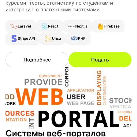
курсами, тесты, статистику по студентам и
интеграцию с платежными системами.
Laravel
React
Next.js
Firebase
Stripe API
Unsu
PHP
Подробнее
Подать
Системы веб-порталов